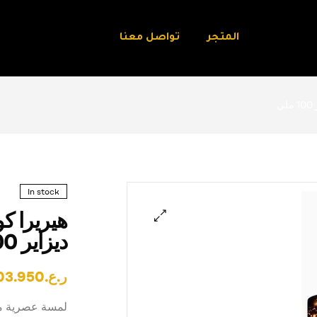
المتجر
تواصل معنا
ي
In stock
هيريرا كو
ديزاير 100 ملي
🔍
ر.ع.
03.950
لمسة عصرية مع م