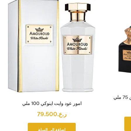
ي
امور عود وايت اينوكي 100 ملي
ر.ع.
79.500
إضافة إلى السلة