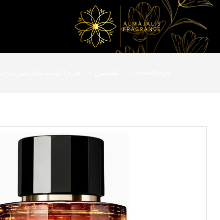
المجالس
Home Page
للجنسين
هيريرا كونفيدنشال امبر ديزاير 100 مل
للعطور
عطور
أصلية