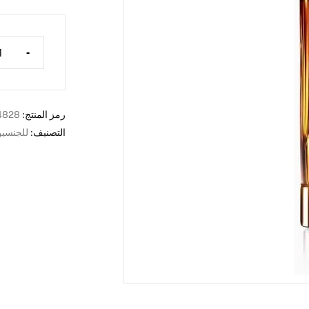
-
رمز المنتج:
4828
التصنيف:
للجنسي