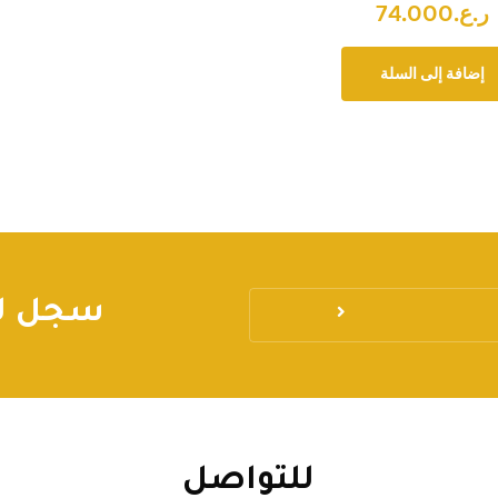
ر.ع.
74.000
إضافة إلى السلة
سجل لي
للتواصل