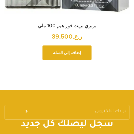
بربري بريت فور هيم 100 ملي
ر.ع.
39.500
إضافة إلى السلة
سجل ليصلك كل جديد