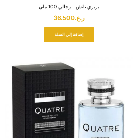
بربري تاتش – رجالي 100 ملي
ر.ع.
36.500
إضافة إلى السلة