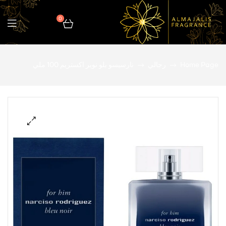
0
المجالس
Home Page
رجالي
نارسيسو بلو نوير اكستريم 100 ملي
للعطور
🔍