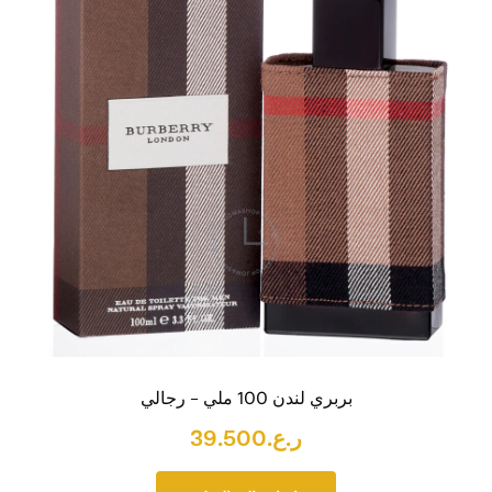
بربري لندن 100 ملي – رجالي
ر.ع.
39.500