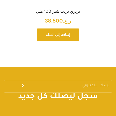
بربري بريت شير 100 ملي
ر.ع.
38.500
إضافة إلى السلة
سجل ليصلك كل جديد