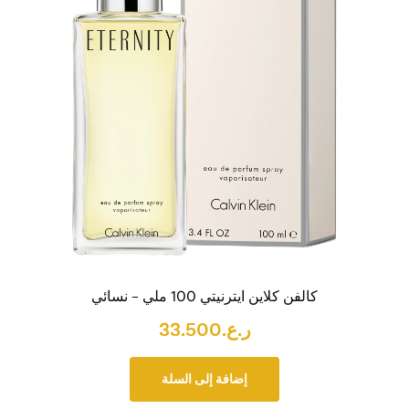
كالفن كلاين ايترنيتي 100 ملي – نسائي
ر.ع.
33.500
إضافة إلى السلة