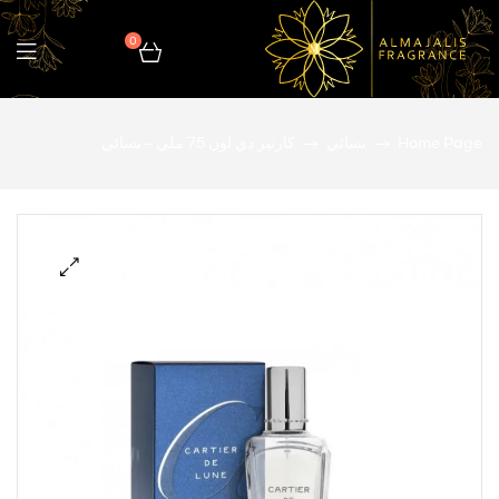
0
المجالس
Home Page
نسائي
كارتير دي لون 75 ملي – نسائي
للعطور
🔍