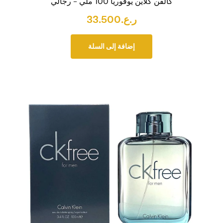
كالفن كلاين يوفوريا 100 ملي – رجالي
ر.ع.
33.500
إضافة إلى السلة