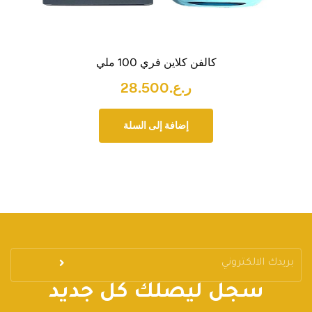
كالفن كلاين فري 100 ملي
ر.ع.
28.500
إضافة إلى السلة
سجل ليصلك كل جديد