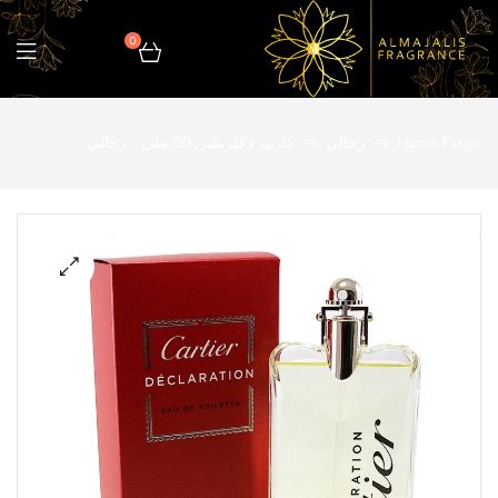
0
المجالس
Home Page
رجالي
كارتير دكلريشن 50 ملي – رجالي
للعطور
🔍