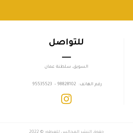
للتواصل
السويق، سلطنة عمان
رقم الهاتف: 98828102 – 95535523
حقوق النشر المجالس للعطور © 2022