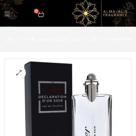
0
المجالس
Home Page
رجالي
كارتير دكلريشن دان سوير 100 ملي – رجالي
للعطور
🔍