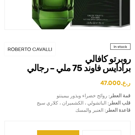
In stock
ROBERTO CAVALLI
روبرتو كافالي
برادايس فاوند 75 ملي – رجالي
ر.ع.
47.000
قمة العطر
: روائح خضراء وبذور بيمينتو
قلب العطر
: الباتشولي ، الكشميران ، كلاري سيج
قاعدة العطر
: العنبر والمسك