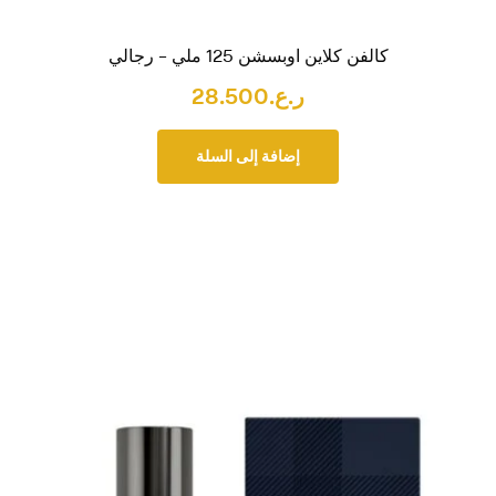
كالفن كلاين اوبسشن 125 ملي – رجالي
ر.ع.
28.500
إضافة إلى السلة