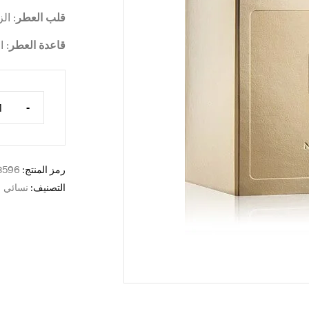
قلب العطر
: ال
قاعدة العطر
: ا
-
رمز المنتج:
3596-1
التصنيف:
نسائي