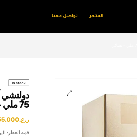
المتجر
تواصل معنا
In stock
دولتشي آن
75 ملي – نسائي
🔍
ر.ع.
55.000
قمه العطر
: ال