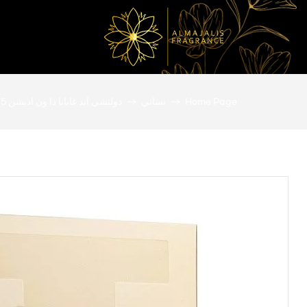
المجالس
Home Page
نسائي
دولتشي آند غابانا ذا ون اديشن 75 ملي – نسائي
للعطور
عطور
أصلية