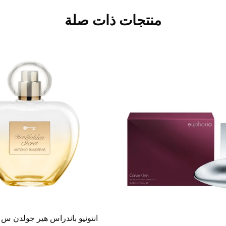
منتجات ذات صلة
انتونيو باندراس هير جولدن س نيو 80