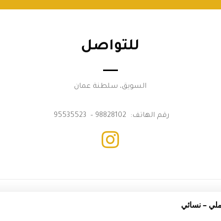
للتواصل
السويق، سلطنة عمان
رقم الهاتف: 98828102 – 95535523
حقوق النشر المجالس للعطور © 2022