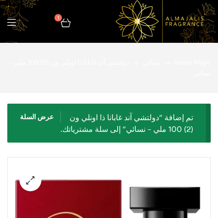
1
المجالس
Home Page
نسائي
دولتشي آند غابانا ذا اونلي ون (2) 100 ملي –
للعطور
نسائي
تم إضافة “دولتشي آند غابانا ذا اونلي ون
عرض السلة
(2) 100 ملي – نسائي” إلى سلة مشترياتك.
🔍