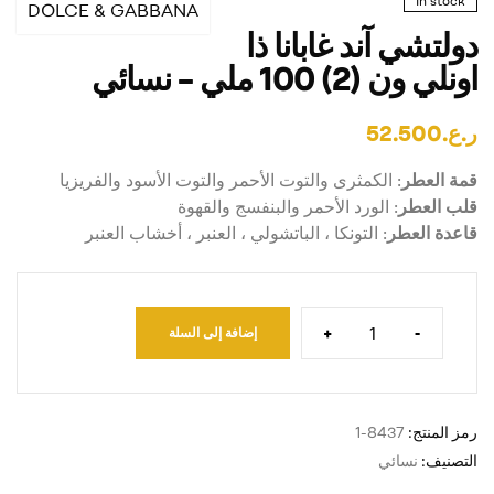
In stock
DOLCE & GABBANA
دولتشي آند غابانا ذا
اونلي ون (2) 100 ملي – نسائي
ر.ع.
52.500
قمة العطر
: الكمثرى والتوت الأحمر والتوت الأسود والفريزيا
قلب العطر
: الورد الأحمر والبنفسج والقهوة
قاعدة العطر
: التونكا ، الباتشولي ، العنبر ، أخشاب العنبر
+
-
إضافة إلى السلة
رمز المنتج:
8437-1
التصنيف:
نسائي