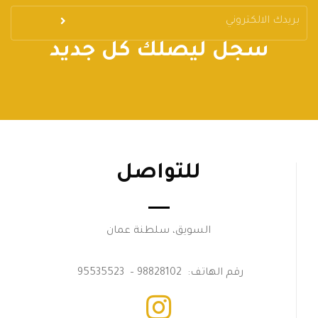
سجل ليصلك كل جديد
للتواصل
السويق، سلطنة عمان
رقم الهاتف: 98828102 – 95535523