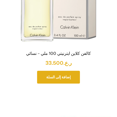
كالفن كلاين ايترنيتي 100 ملي – نسائي
ر.ع.
33.500
إضافة إلى السلة