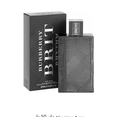
بربري بريت ريذم مان 50 ملي