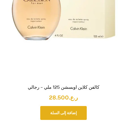
كالفن كلاين اوبسشن 125 ملي – رجالي
ر.ع.
28.500
إضافة إلى السلة