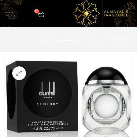
0
المجالس
Home Page
رجالي
دنهل سنتشيري 75 ملي
للعطور
🔍