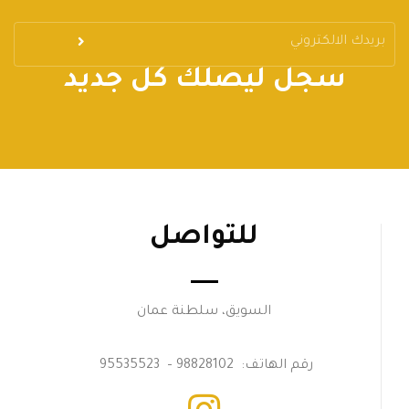
سجل ليصلك كل جديد
للتواصل
السويق، سلطنة عمان
رقم الهاتف: 98828102 – 95535523