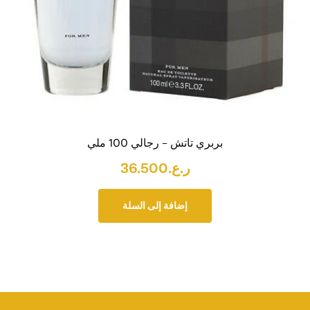
بربري تاتش – رجالي 100 ملي
ر.ع.
36.500
إضافة إلى السلة