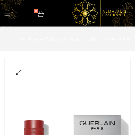
0
المجالس
Home Page
رجالي
جيرلاين هوم ايديل اكستريم 50 ملي
للعطور
🔍