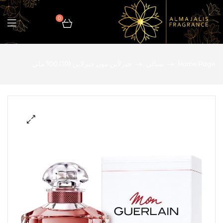
0
المجالس
Home Page
نسائي
جيرلاين مون جيرلاين (19) 100 ملي
للعطور
🔍