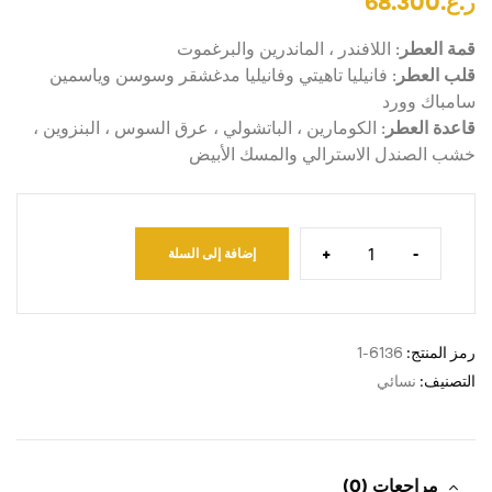
ر.ع.
68.300
قمة العطر
: اللافندر ، الماندرين والبرغموت
قلب العطر
: فانيليا تاهيتي وفانيليا مدغشقر وسوسن وياسمين
سامباك وورد
قاعدة العطر
: الكومارين ، الباتشولي ، عرق السوس ، البنزوين ،
خشب الصندل الاسترالي والمسك الأبيض
+
-
إضافة إلى السلة
رمز المنتج:
6136-1
التصنيف:
نسائي
مراجعات (0)