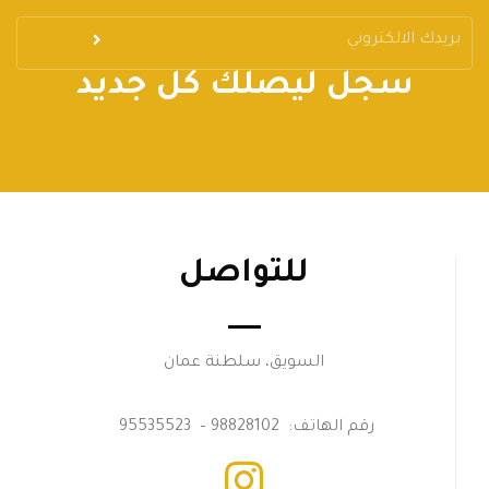
سجل ليصلك كل جديد
للتواصل
السويق، سلطنة عمان
رقم الهاتف: 98828102 – 95535523