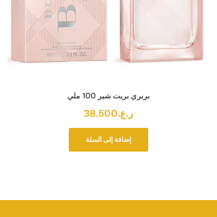
بربري بريت شير 100 ملي
ر.ع.
38.500
إضافة إلى السلة