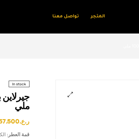
المتجر
تواصل معنا
In stock
ملي
🔍
ر.ع.
57.500
قمة العطر
: ال