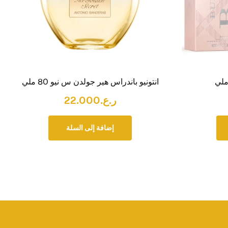
انتونيو باندراس هير جولدن س نيو 80 ملي
ر.ع.
22.000
إضافة إلى السلة