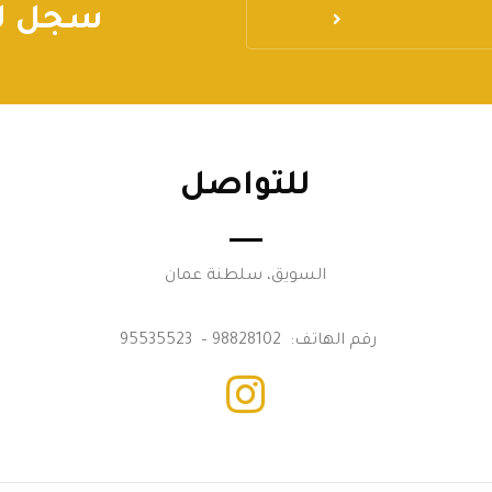
سجل لي
للتواصل
السويق، سلطنة عمان
رقم الهاتف: 98828102 – 95535523