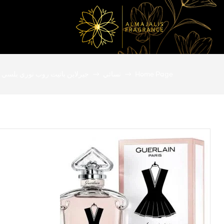
المجالس
Home Page
نسائي
جيرلاين باتيت روب نوري بلسي 100 ملي
للعطور
عطور
أصلية