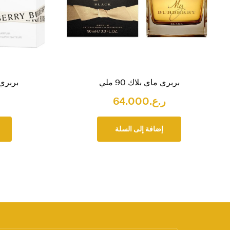
بربري ماي بلاك 90 ملي
بربري ه
ر.ع.
64.000
إضافة إلى السلة