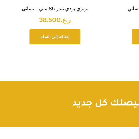
بربري بودي تندر 85 ملي – نسائي
ر.ع.
38.500
إضافة إلى السلة
صلك كل جديد