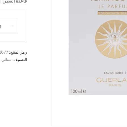
قاعدة العطر
: ا
-
رمز المنتج:
2677
التصنيف:
نسائي