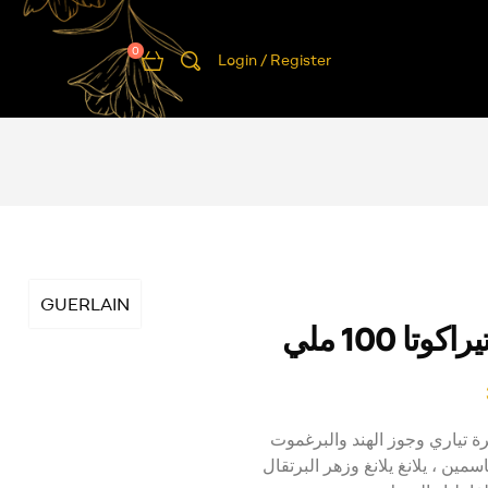
0
Login / Register
GUERLAIN
وتا 100 ملي
رة تياري وجوز الهند والبرغموت
ياسمين ، يلانغ يلانغ وزهر البرتقال