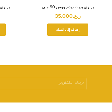
بربري بريت ريذم وومن 50 ملي
بربري وي
ر.ع.
35.000
إضافة إلى السلة