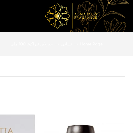
المجالس
Home Page
نسائي
جيرلاين تيراكوتا 100 ملي
للعطور
عطور
أصلية