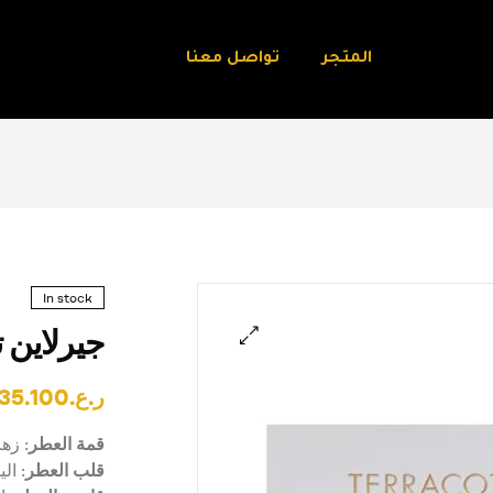
المتجر
تواصل معنا
In stock
جيرلاين تيراك
🔍
ر.ع.
35.100
قمة العطر
: زه
قلب العطر
: ال