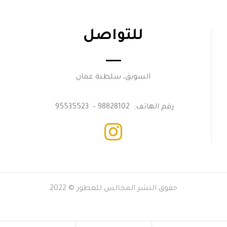
للتواصل
السويق، سلطنة عمان
رقم الهاتف: 98828102 – 95535523
حقوق النشر المجالس للعطور © 2022