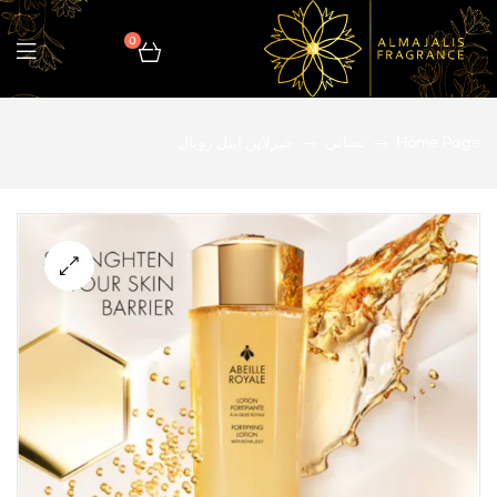
0
المجالس
Home Page
نسائي
جيرلاين ابيل رويال
للعطور
🔍