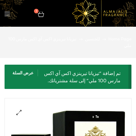
1
المجالس
Home Page
للجنسين
تيزيانا تيرينزي اكس آي اكس مارس 100
للعطور
ملي
تم إضافة “تيزيانا تيرينزي اكس آي اكس
عرض السلة
مارس 100 ملي” إلى سلة مشترياتك.
🔍