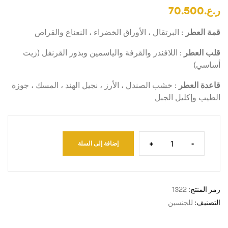
ر.ع.
70.500
قمة العطر
: البرتقال ، الأوراق الخضراء ، النعناع والقراص
قلب العطر
: اللافندر والقرفة والياسمين وبذور القرنفل (زيت
أساسي)
قاعدة العطر
: خشب الصندل ، الأرز ، نجيل الهند ، المسك ، جوزة
الطيب وإكليل الجبل
+
-
إضافة إلى السلة
رمز المنتج:
1322
التصنيف:
للجنسين