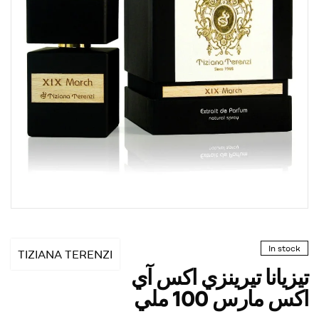
In stock
TIZIANA TERENZI
تيزيانا تيرينزي اكس آي
اكس مارس 100 ملي