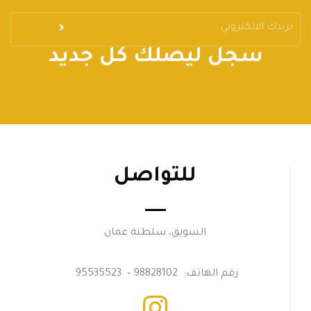
سجل ليصلك كل جديد
للتواصل
السويق، سلطنة عمان
رقم الهاتف: 98828102 – 95535523