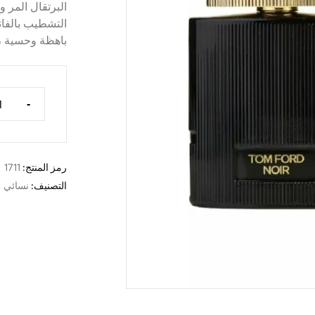
البرتقال المر 
التشطيب بالفان
باهظة وحسية ، 
-
رمز المنتج:
1711
التصنيف:
نسائي