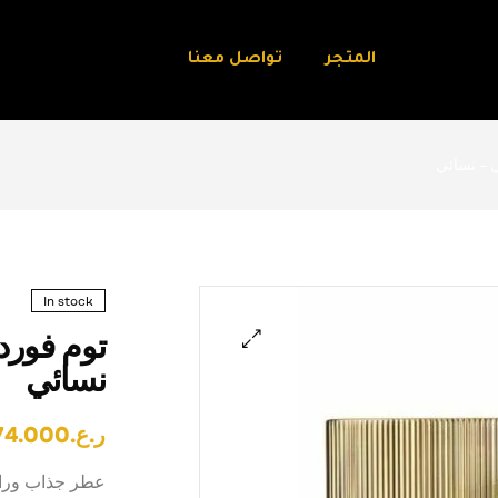
المتجر
تواصل معنا
In stock
نسائي
🔍
ر.ع.
74.000
عطر جذاب ورائع