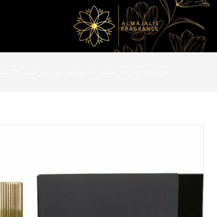
المجالس
Home Page
نسائي
توم فورد نوير بور فيمي 100 ملي – نسائي
للعطور
عطور
أصلية