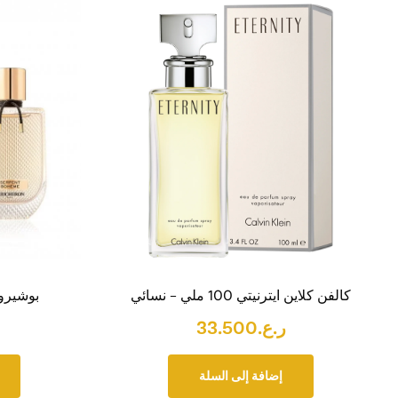
كالفن كلاين ايترنيتي 100 ملي – نسائي
بوشيرون 
ر.ع.
33.500
إضافة إلى السلة