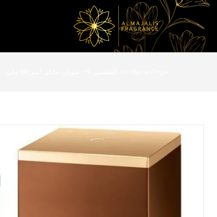
المجالس
Home Page
للجنسين
شوبارد ملكي آمبر 80 ملي
للعطور
عطور
أصلية