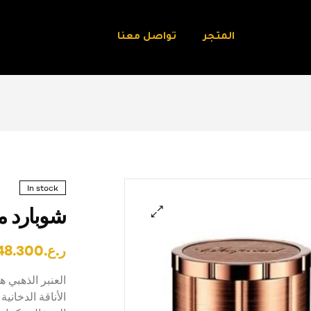
المتجر
تواصل معنا
In stock
شوبارد ملكي
🔍
ر.ع.
48.300
العنبر الذهبي 
الأناقة الدخاني