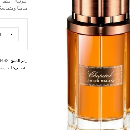
البرتقال. يكمل ب
مدمنًا ومتماسكً
-
رمز المنتج:
1482
التصنيف:
للجنسي