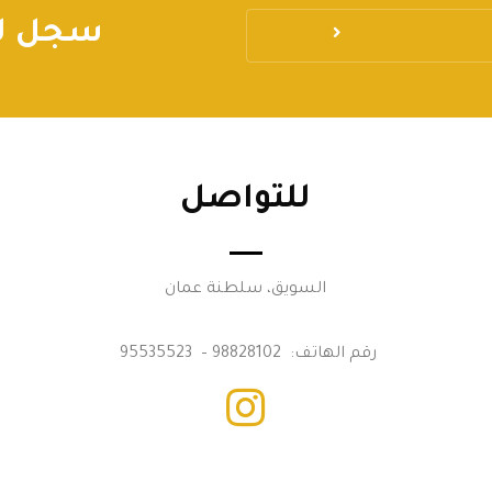
سجل لي
للتواصل
السويق، سلطنة عمان
رقم الهاتف: 98828102 – 95535523