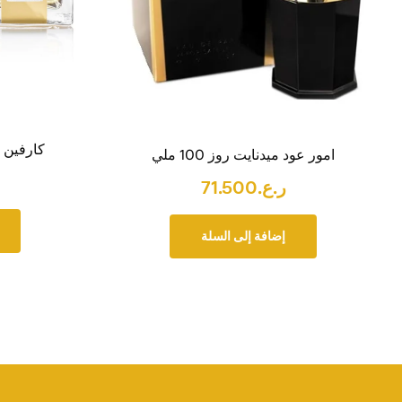
كارفين بار
امور عود ميدنايت روز 100 ملي
ر.ع.
71.500
إضافة إلى السلة