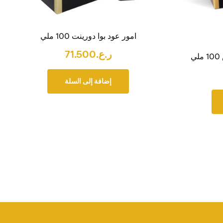
امور عود بوا دورينت 100 ملي
ر.ع.
71.500
ي
إضافة إلى السلة