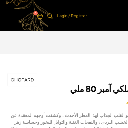
0
Login / Register
CHOPARD
 آمبر 80 ملي
هو القلب الجذاب لهذا العطر الأحدث ، وكشفت أوجهه المعقدة عن
ة لخشب البردى ، والنفحات الغنية والتوابل للبخور وحساسة زهر