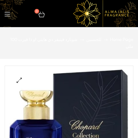
0
المجالس
Home Page
للجنسين
شوبارد فيتيفر دي هايتي او ذا فيرت 100
للعطور
ملي
🔍