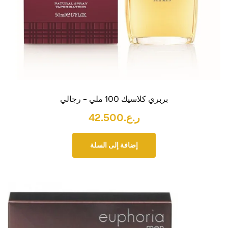
بربري كلاسيك 100 ملي – رجالي
ر.ع.
42.500
إضافة إلى السلة