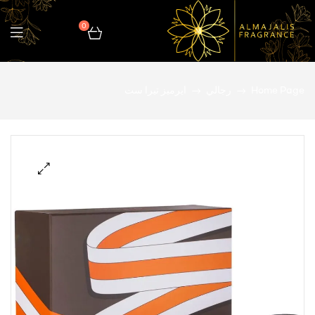
0
المجالس
Home Page
رجالي
ايرميز تيرا ست
للعطور
🔍