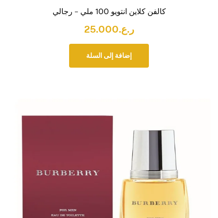
كالفن كلاين انتويو 100 ملي – رجالي
ر.ع.
25.000
إضافة إلى السلة