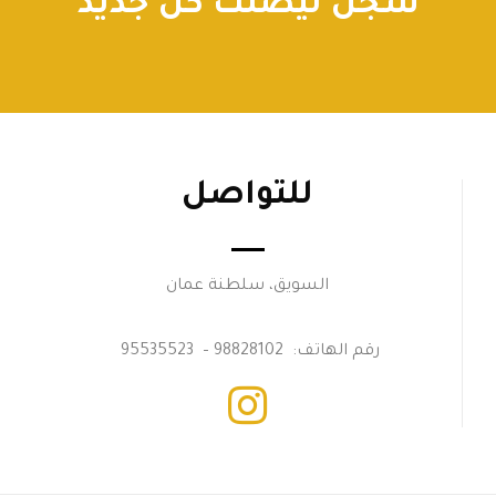
سجل ليصلك كل جديد
للتواصل
السويق، سلطنة عمان
رقم الهاتف: 98828102 – 95535523