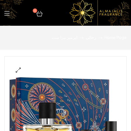
0
المجالس
Home Page
رجالي
ايرميز تيرا ست
للعطور
🔍