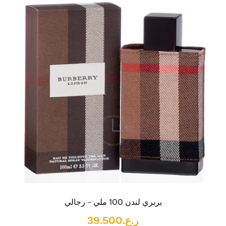
بربري لندن 100 ملي – رجالي
ر.ع.
39.500