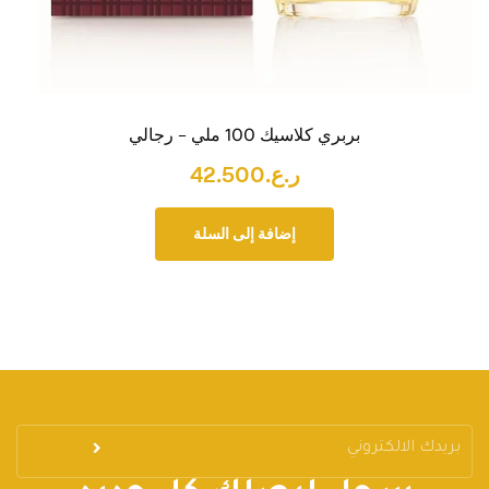
بربري كلاسيك 100 ملي – رجالي
ر.ع.
42.500
إضافة إلى السلة