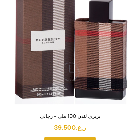
بربري لندن 100 ملي – رجالي
ر.ع.
39.500