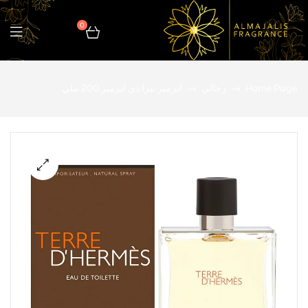
0
المجالس
Home Page
رجالي
ايرميز تيرا دي ايرميز 200 ملي
للعطور
🔍