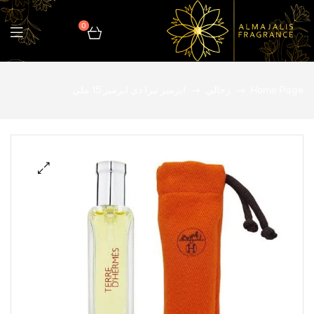
0
المجالس
Home Page
رجالي
ايرميز تيرا دي ايرميز 15 ملي
للعطور
🔍