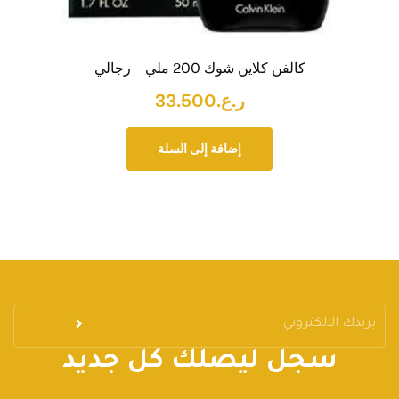
كالفن كلاين شوك 200 ملي – رجالي
ر.ع.
33.500
إضافة إلى السلة
سجل ليصلك كل جديد