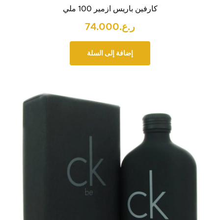
كارفين باريس ازمير 100 ملي
ر.ع.
74.000
إضافة إلى السلة