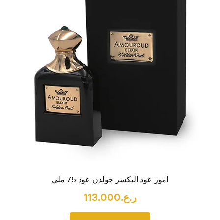
امور عود اليكسر جولدن عود 75 ملي
ر.ع.
113.000