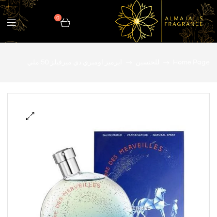
0
المجالس
Home Page
للجنسين
ايرميز اومبري دي ميرفيلز 50 ملي
للعطور
🔍