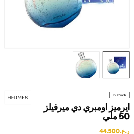
In stock
HERMES
ايرميز اومبري دي ميرفيلز
50 ملي
ر.ع.
44.500