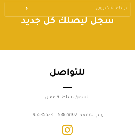
سجل ليصلك كل جديد
للتواصل
السويق، سلطنة عمان
رقم الهاتف: 98828102 – 95535523