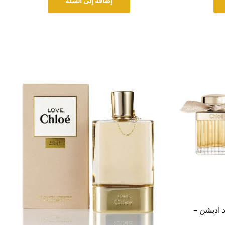
إضافة إلى السلة
لي ليمتد اديشن –