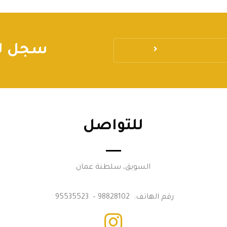
سجل لي
للتواصل
السويق، سلطنة عمان
رقم الهاتف: 98828102 – 95535523