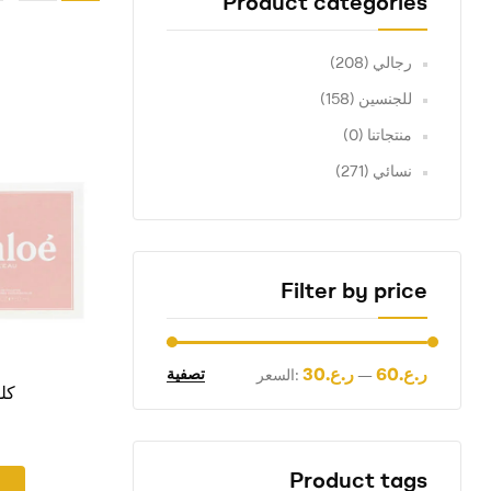
Product categories
رجالي
(208)
للجنسين
(158)
منتجاتنا
(0)
نسائي
(271)
Filter by price
ر.ع.60
ر.ع.30
تصفية
—
السعر:
كلوي 50
Product tags