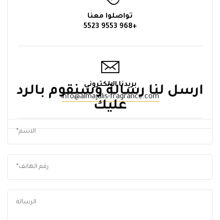
تواصلوا معنا
+968 9553 5523
بريدنا الالكتروني
ارسل لنا رسالة وسنقوم بالرد
info@almajalis-fragrance.com
عليك